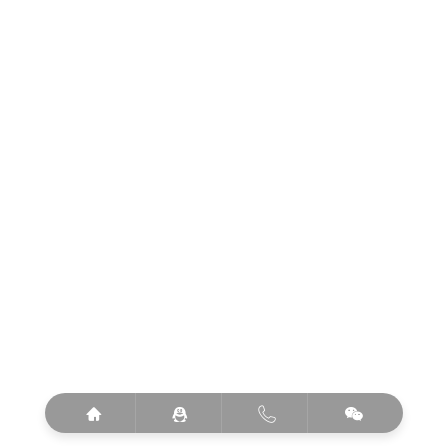



